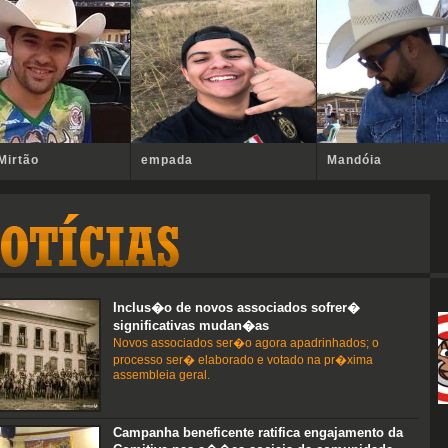
Mirtão
empada
Mandóia
Inclus�o de novos associados sofrer�
significativas mudan�as
Novos associados ser�o agora apadrinhados; o
processo ser� elaborado e votado na pr�xima
assembleia geral.
Campanha beneficente ratifica engajamento da