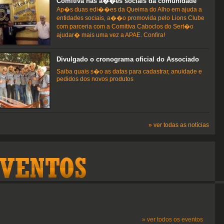
Comitiva nas a��es sociais da comunidade
Ap�s duas edi��es da Queima do Alho em ajuda a
entidades sociais, a��o promovida pelo Lions Clube
com parceria com a Comitiva Caboclos do Sert�o
ajudar� mais uma vez a APAE. Confira!
Divulgado o cronograma oficial do Associado
Saiba quais s�o as datas para cadastrar, anuidade e
pedidos dos novos produtos
» ver todas as notícias
vento cadastrado at� o momento.
» ver todos os eventos