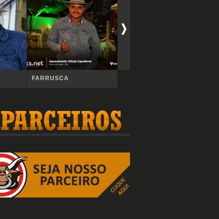
FARRUSCA
Amanda
L