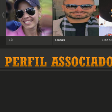
Lú
Lucas
Liban