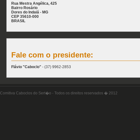
Rua Mestra Angélica, 425
Bairro Rosário
Dores do Indaiá - MG
CEP 35610-000
BRASIL
Fale com o presidente:
Flávio "Caboclo"
- (37) 9962-2853
Comitiva Caboclos do Sert�o - Todos os direitos reservados � 2012