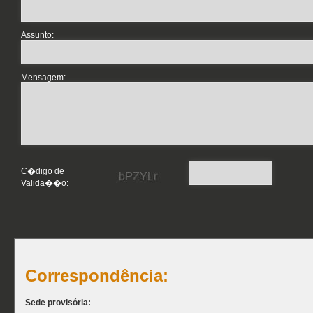
Assunto:
Mensagem:
C�digo de
Valida��o:
Correspondência:
Sede provisória: