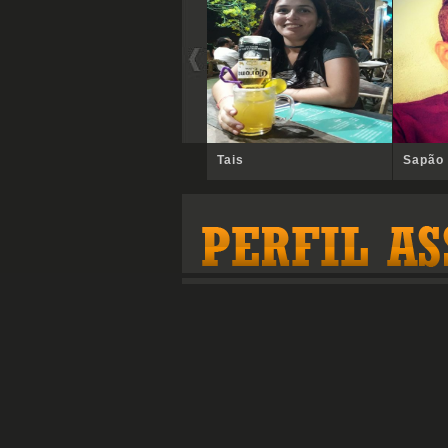
Tais
Sapão