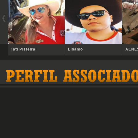
Tati Pisteira
Libanio
AENE