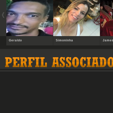
Geraldo
Simoninha
Jame