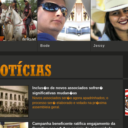
Bode
Jessy
Inclus�o de novos associados sofrer�
significativas mudan�as
Novos associados ser�o agora apadrinhados; o
processo ser� elaborado e votado na pr�xima
assembleia geral.
Campanha beneficente ratifica engajamento da