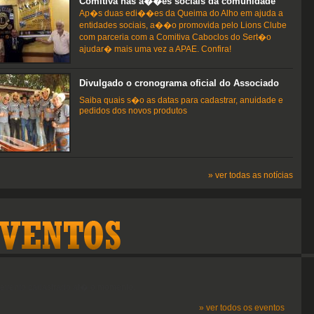
Comitiva nas a��es sociais da comunidade
Ap�s duas edi��es da Queima do Alho em ajuda a
entidades sociais, a��o promovida pelo Lions Clube
com parceria com a Comitiva Caboclos do Sert�o
ajudar� mais uma vez a APAE. Confira!
Divulgado o cronograma oficial do Associado
Saiba quais s�o as datas para cadastrar, anuidade e
pedidos dos novos produtos
» ver todas as notícias
vento cadastrado at� o momento.
» ver todos os eventos